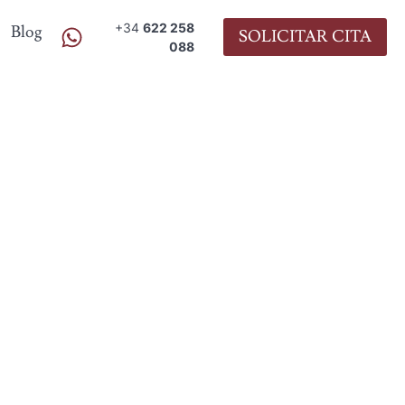
+34
622 258
Blog
SOLICITAR CITA
088