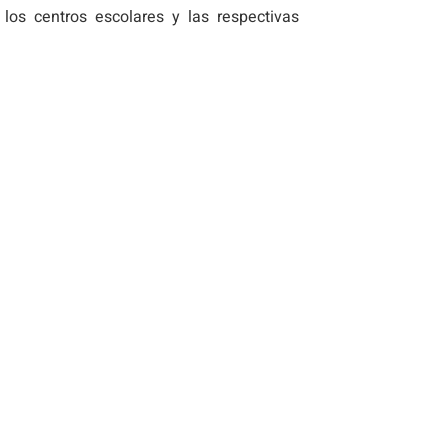
los centros escolares y las respectivas
ciales de las Comunidades Autónomas, Ceuta y
que cada Comunidad Autónoma articule (con
as ayudas económicas o en su caso prestación
 afectadas puedan beneficiarse de estas medidas
casa
INTERESANTE, COMPÁRTALO