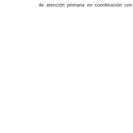
de atención primaria en coordinación con 
consejerías de educación y de servicios so
Melilla, por lo que habrá que esperarse a 
carácter urgente) el modo de gestión de es
directa de alimentos, para que las familias
y no sufrir el cierre de los centros escolares.
#covid-19 #yomequedoencasa #quédateen
SI LE HA RESULTADO 