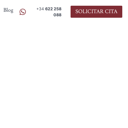
+34
622 258
Blog
SOLICITAR CITA
088