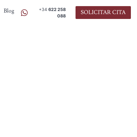
+34
622 258
Blog
SOLICITAR CITA
088