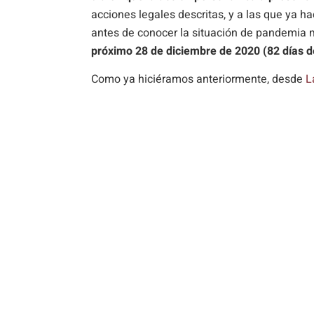
acciones legales descritas, y a las que ya 
antes de conocer la situación de pandemia m
próximo 28 de diciembre de 2020 (82 días d
Como ya hiciéramos anteriormente, desde
L
plazos a fin de evitar sorpresas desagradabl
prestarle el mejor asesoramiento.
Fuentes:
https://blog.sepin.es/2020/10/plazo-prescr