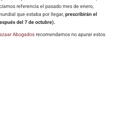
hacíamos referencia el pasado mes de enero,
undial que estaba por llegar,
prescribirán el
espués del 7 de octubre).
azaar Abogados
recomendamos no apurar estos
es, poniéndonos a disposición del cliente para
ipcion-acciones-personales-28-…