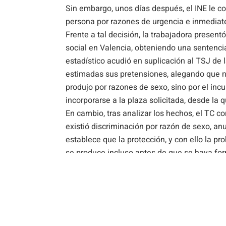
Sin embargo, unos días después, el INE le c
persona por razones de urgencia e inmediatez
Frente a tal decisión, la trabajadora presen
social en Valencia, obteniendo una sentenci
estadístico acudió en suplicación al TSJ de
estimadas sus pretensiones, alegando que n
produjo por razones de sexo, sino por el inc
incorporarse a la plaza solicitada, desde la
En cambio, tras analizar los hechos, el TC 
existió discriminación por razón de sexo, an
establece que la protección, y con ello la pr
se produce incluso antes de que se haya form
También fundamenta que existe un deber de 
discriminación de las mujeres con fórmulas t
exista una vulneración de un derecho funda
«intencionalidad lesiva».
Finalmente, el TC: