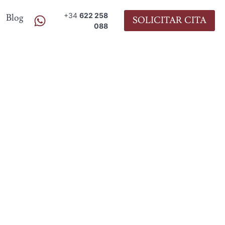
+34
622 258
Blog
SOLICITAR CITA
088