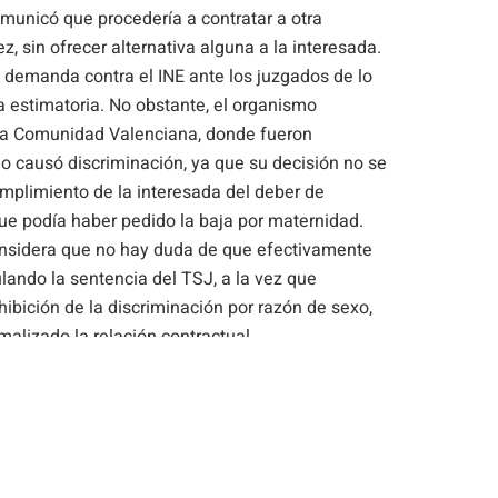
omunicó que procedería a contratar a otra
, sin ofrecer alternativa alguna a la interesada.
tó demanda contra el INE ante los juzgados de lo
a estimatoria. No obstante, el organismo
 la Comunidad Valenciana, donde fueron
o causó discriminación, ya que su decisión no se
umplimiento de la interesada del deber de
 que podía haber pedido la baja por maternidad.
considera que no hay duda de que efectivamente
ulando la sentencia del TSJ, a la vez que
ohibición de la discriminación por razón de sexo,
alizado la relación contractual.
la Administración de garantizar la no
uitivas y flexibles.; y determina que para que
mental no es necesario que exista